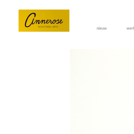
Overslaan en naar de algemene inhoud gaan
nieuw
wer