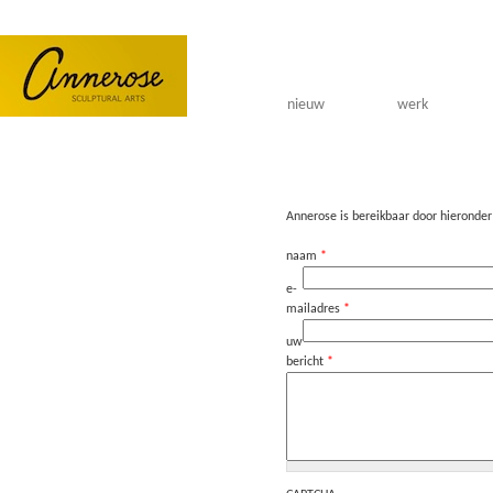
Overslaan en naar de algemene inhoud gaan
nieuw
werk
Annerose is bereikbaar
door hieronde
naam
*
e-
mailadres
*
uw
bericht
*