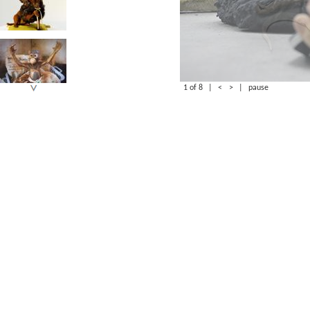
1 of 8
|
<
>
|
pause