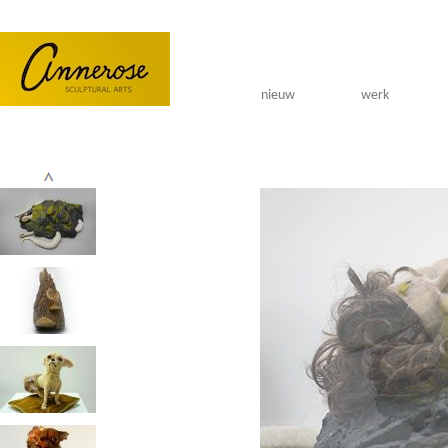
Overslaan en naar de algemene inhoud gaan
nieuw
werk