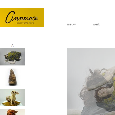
Overslaan en naar de algemene inhoud gaan
nieuw
werk