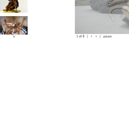
1 of 8
|
<
>
|
pause